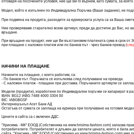
отговаря на посочените условия, ние ще Ви го върнем, като сумата, за коят
Модел, който е изпълнен по Индивидуална Поръчка (Ваше задание), не подле
При подмяна на продукта, разходите за куриерската услуга са за Ваша смет
Ние проверяваме старателно всеки артикул, преди да достигне до Вас, но 
връщане.
При връщане на продукт, ние ще Ви възстановим платената сума в срок от 3
при плащане с наложен платеж или по банков път - чрез банков превод (
сле
НАЧИНИ НА ПЛАЩАНЕ
Начините на плащане, с които работим, са:
- По банков път. Поръчката се изпълнява след получаване на превода.
- С наложен платеж - плащане при доставка. Поръчаните артикули се запла
Модели (продукти), изработени по Индивидуални поръчки се капарират в раз
IBAN: BG12 IABG 7488 4000 3304 00
BIC: IABGBGSF
Интернешънъл Асет Банк АД
Остатъка от сумата се заплаща на куриера при получаване на готовия модел
Цените в сайта са с включен ДДС.
"Хрисима - МК" ЕООД (Собственика на www.hrisima-fashion.com) запазва пр
потребителите. Потребителят е длъжен да заплати цената, която е била ак
сайта, "Хрисима - МК" ЕООД (Собственика на www.hrisima-fashion.com) има