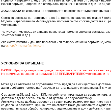
Поръчки, направени след 17:30 часа в петък, както и тези от събота и недел
Всички поръчки, направени в официални празнични и почивни дни ще бъдат
ДОСТАВКАТА
се извършва на територията на стрната от куриерска фирма Е
Срока за доставка на територията на България, за налични облекла е 5 раб
Модели, изработени по Индивидуални поръчки са със срок на доставка 25 
уточняване).
си запазва правото да променя срока на доставка, ак
"
ХРИСИМА
- МК" ЕООД
заметресения и др.)
Ако имате каквито и да било проблеми или въпроси относно поръчване, мож
на
eshop@hrisima-fashion.com
УСЛОВИЯ ЗА ВРЪЩАНЕ
ВАЖНО: Преди да изпратите продукт за връщане, моля свържете се нас за 
Не приемаме връщане на продукти БЕЗ ПРЕДВАРИТЕЛНО уточняване и пот
Може да се откажете от поръчаните стоки преди да е осъществена доставкат
да ни съобщите номера на Поръчка и датата, на която е направена. В случа
Съгласно чл.55, ал.1, т.1 от ЗЗП, потребителят има прави да върнете поръча
доставка в двете посоки, считано от датата на получаването му.
Артикулът може да бъде заменен за същия в друг размер или цвят (ако има 
се доплаща разликата. Връщането на стоката може да направите с куриер по
преминал никаква обработка (пране, гладене, рязане и други действия, нар